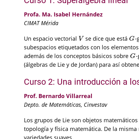
Curso 1: Superálgebra lineal
Profa. Ma. Isabel Hernández
CIMAT Mérida
Un espacio vectorial
se dice que está
-
V
G
V
G
subespacios etiquetados con los elementos d
además de los conceptos básicos sobre
-
G
G
(álgebras de Lie y de Jordan) para así obtene
Curso 2: Una introducción a l
Prof. Bernardo Villarreal
Depto. de Matemáticas, Cinvestav
Los grupos de Lie son objetos matemáticos 
topología y física matemática. De la misma
variedades suaves.