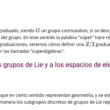
graduado, siendo
un grupo conmutativo, si se de
G
G
el grupo. En este sentido la palabra ''súper'' hace 
/
2
graduaciones, veremos cómo definir una
graduac
Z
/
2
Z
r las llamadas ‘’superálgebras''.
os grupos de Lie y a los espacios de
que en cierto sentido representan geometría, y se es
 manera los subgrupos discretos de grupos de Lie rep