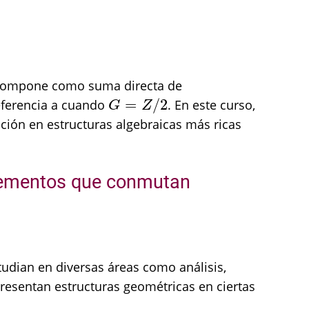
scompone como suma directa de
=
/
2
referencia a cuando
. En este curso,
G
=
Z
/
2
G
Z
ión en estructuras algebraicas más ricas
 elementos que conmutan
tudian en diversas áreas como análisis,
resentan estructuras geométricas en ciertas