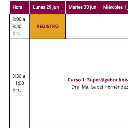
Hora
Lunes 29 jun
Martes 30 jun
Miércoles 1 
9:00 a
9:30
REGISTRO
hrs.
9:30 a
Curso 1: Superálgebra line
11:00
Dra. Ma. Isabel Hernández
hrs.