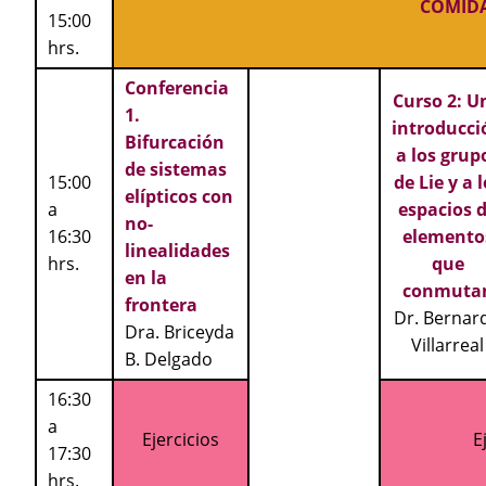
COMID
15:00
hrs.
Conferencia
Curso 2: U
1.
introducci
Bifurcación
a los grup
de sistemas
15:00
de Lie y a 
elípticos con
a
espacios 
no-
16:30
elemento
linealidades
hrs.
que
en la
conmuta
frontera
Dr. Bernar
Dra. Briceyda
Villarreal
B. Delgado
16:30
a
Ejercicios
E
17:30
hrs.