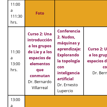
11:00
a
Foto
111:30
hrs.
Conferencia
Curso 2: Una
2. Nudos,
introducción
máquinas y
a los grupos
aprendizaje:
Curso 2: 
11:30
de Lie y a los
Explorando
a los grup
a
espacios de
la topología
espacios 
13:00
elementos
con
c
hrs.
que
inteligencia
Dr. Bern
conmutan
artificial
Dr. Bernardo
Dr. Ernesto
Villarreal
Lupercio
13:00
a